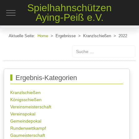
Spielhahnschützen
Mobile Menu Toggle
Aying-Peiß e.V.
Aktuelle Seite:
Home
Ergebnisse
Kranzlschießen
2022
Suchen
Ergebnis-Kategorien
Kranzlschießen
Königsschießen
Vereinsmeisterschaft
Vereinspokal
Gemeindepokal
Rundenwettkampf
Gaumeisterschaft