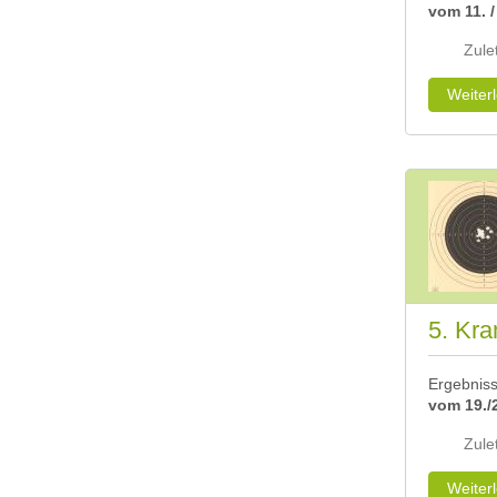
vom 11. /
Zulet
Weiter
5. Kra
Ergebnis
vom 19./
Zule
Weiter