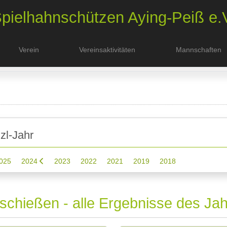
pielhahnschützen
Aying-Peiß e.
Verein
Vereinsaktivitäten
Mannschaften
zl-Jahr
025
2024
2023
2022
2021
2019
2018
schießen - alle Ergebnisse des Ja