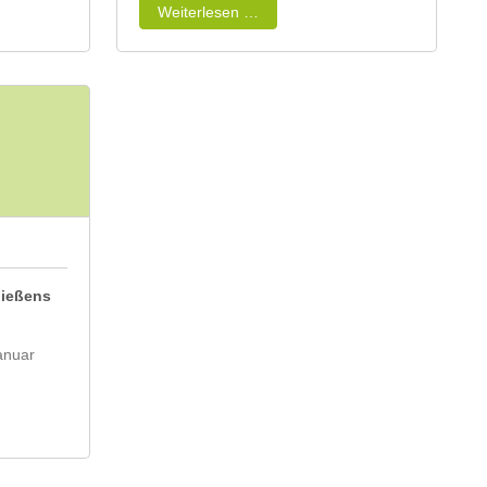
Weiterlesen …
hießens
Januar