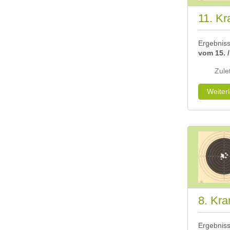
11. Kr
Ergebnis
vom 15. /
Zulet
Weiter
8. Kra
Ergebnis