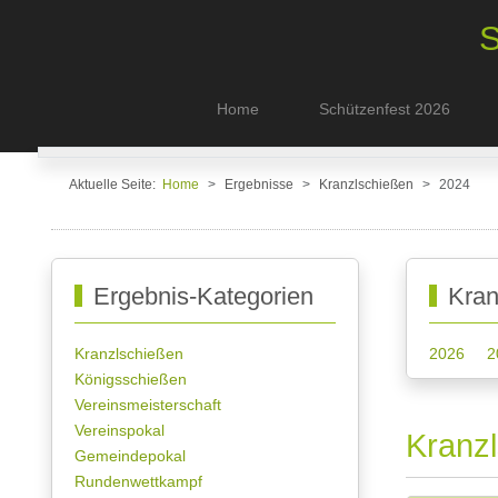
S
Home
Schützenfest 2026
Aktuelle Seite:
Home
Ergebnisse
Kranzlschießen
2024
Ergebnis-Kategorien
Kran
Kranzlschießen
2026
2
Königsschießen
Vereinsmeisterschaft
Vereinspokal
Kranzl
Gemeindepokal
Rundenwettkampf