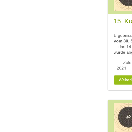
15. Kr
Ergebnis
vom 30. S
... das 1
wurde ab
Zulet
2024
Weiter